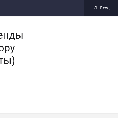
Вход
ренды
ору
ты)