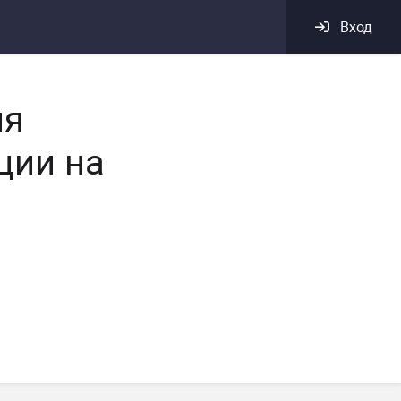
Вход
ия
ции на