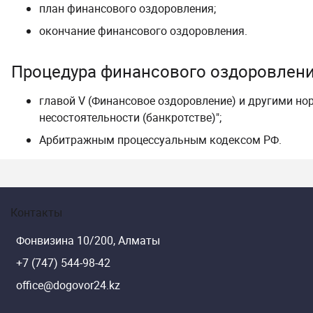
план
финансового оздоровления
;
окончание
финансового оздоровления
.
Процедура финансового оздоровлен
главой V (Финансовое оздоровление)
и другими но
несостоятельности (банкротстве)"
;
Арбитражным процессуальным кодексом РФ.
Контакты
Фонвизина 10/200, Алматы
+7 (747) 544-98-42
office@dogovor24.kz