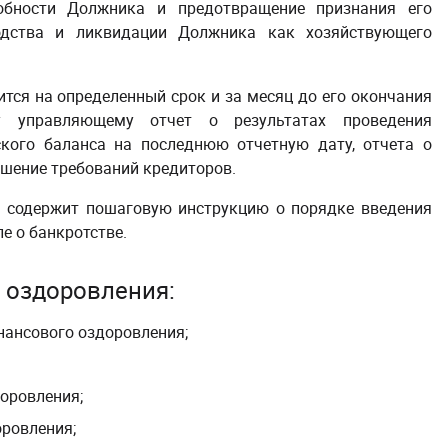
обности Должника и предотвращение признания его
одства и ликвидации Должника как хозяйствующего
тся на определенный срок и за месяц до его окончания
у управляющему отчет о результатах проведения
кого баланса на последнюю отчетную дату, отчета о
шение требований кредиторов.
я
содержит пошаговую инструкцию о порядке введения
е о банкротстве.
 оздоровления
:
нансового оздоровления
;
доровления
;
оровления
;