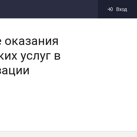
Вход
 оказания
их услуг в
зации