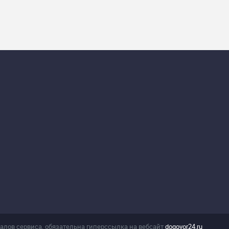
лов сервиса, обязательна гиперссылка на вебсайт
dogovor24.ru